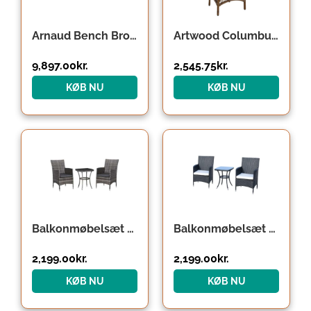
Arnaud Bench Brown
Artwood Columbus spisestol – antique – inkl. hynde
9,897.00
kr.
2,545.75
kr.
KØB NU
KØB NU
Balkonmøbelsæt til 2 personer, rattan havesæt, polyrattan, mørkegrå
Balkonmøbelsæt til 2 personer, rattan havesæt, polyrattan, sort
2,199.00
kr.
2,199.00
kr.
KØB NU
KØB NU