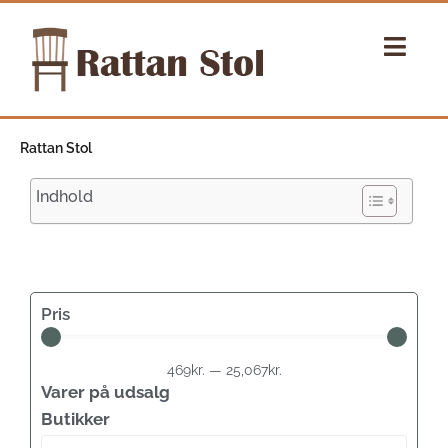
Gå
til
indholdet
Rattan Stol
Indhold
Pris
469
kr.
—
25,067
kr.
Varer på udsalg
Butikker