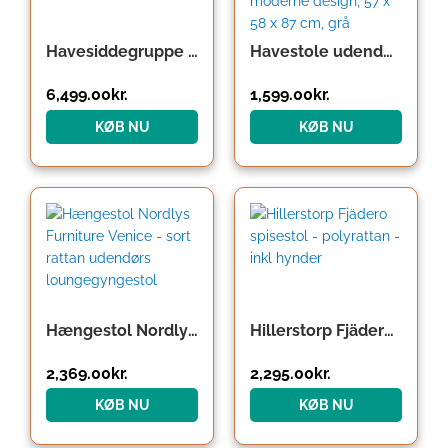
Havesiddegruppe i polyrattan Bali 9 stk. Sort stabelbar
Havestole udendørs stole terrassestole, vejrbestandige, moderne design, 57 x 58 x 87 cm, grå
6,499.00
kr.
1,599.00
kr.
KØB NU
KØB NU
Hængestol Nordlys Furniture Venice – sort rattan udendørs loungegyngestol
Hillerstorp Fjädero spisestol – polyrattan – inkl hynder
2,369.00
kr.
2,295.00
kr.
KØB NU
KØB NU