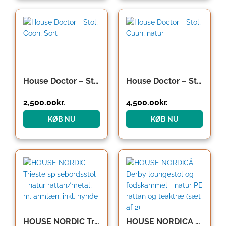
House Doctor – Stol, Coon, Sort
House Doctor – Stol, Cuun, natur
2,500.00
kr.
4,500.00
kr.
KØB NU
KØB NU
Den
Den
oprindelige
aktuelle
pris
pris
var:
er:
1,049.00kr..
734.30kr..
HOUSE NORDIC Trieste spisebordsstol – natur rattan/metal, m. armlæn, inkl. hynde
HOUSE NORDICÂ Derby loungestol og fodskammel – natur PE rattan og teaktræ (sæt af 2)