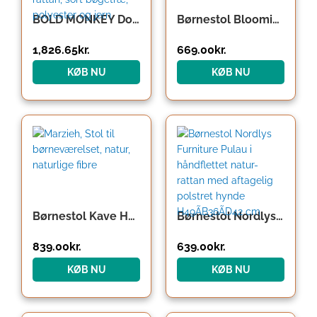
BOLD MONKEY Don’t Stop The Webbing spisebordsstol – natur rattan, sort bøgetræ, polyester og jern
Børnestol Bloomingville Hortense i naturligt rattan – H56 x B31 x L31 cm
1,826.65
kr.
669.00
kr.
KØB NU
KØB NU
Børnestol Kave Home Marzieh i naturfarvet rattan – håndlavet 100% naturlige fibre
Børnestol Nordlys Furniture Pulau i håndflettet natur-rattan med aftagelig polstret hynde H49ÃB36ÃD42 cm
839.00
kr.
639.00
kr.
KØB NU
KØB NU