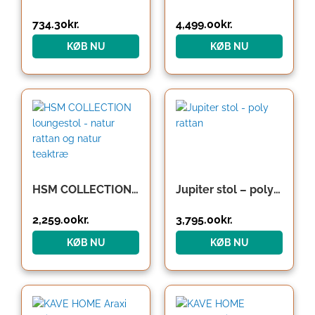
734.30
kr.
4,499.00
kr.
KØB NU
KØB NU
HSM COLLECTION loungestol – natur rattan og natur teaktræ
Jupiter stol – poly rattan
2,259.00
kr.
3,795.00
kr.
KØB NU
KØB NU