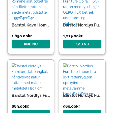
pris
pris
var:
er:
2,459.00kr..
1,890.00kr..
Barstol Kave Home Romane sort bøgetræ håndflettet rattan sæde metalfodstøtte H99xB42xD46
Barstol Nordlys Furniture Obira i FSC-rattan med lysebeige OEKO-TEX betræk uden samling stabelbar
1,890.00
kr.
1,219.00
kr.
KØB NU
KØB NU
Barstol Nordlys Furniture Tabbangkok håndvævet natur rattan med mat sort metalstel H103 cm
Barstol Nordlys Furniture Taborebro sort rattanryglæn epoxyfinish metalramme H108xB48xD60 cm
689.00
kr.
969.00
kr.