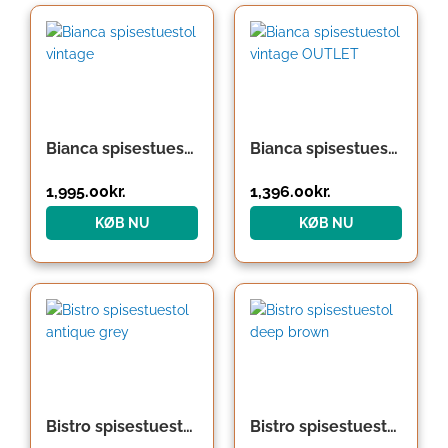
Den
Den
oprindelige
aktuelle
pris
pris
var:
er:
1,995.00kr..
1,396.00kr..
Bianca spisestuestol vintage
Bianca spisestuestol vintage OUTLET
1,995.00
kr.
1,396.00
kr.
KØB NU
KØB NU
Bistro spisestuestol antique grey
Bistro spisestuestol deep brown