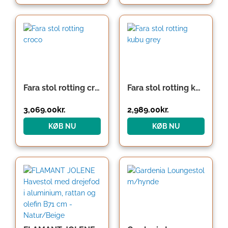
Fara stol rotting croco
Fara stol rotting kubu grey
3,069.00
kr.
2,989.00
kr.
KØB NU
KØB NU
Den
Den
oprindelige
aktuelle
pris
pris
var:
er:
1,999.00kr..
1,199.00kr..