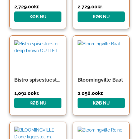
2,729.00
kr.
2,729.00
kr.
KØB NU
KØB NU
Den
Den
oprindelige
aktuelle
pris
pris
var:
er:
2,729.00kr..
1,091.00kr..
Bistro spisestuestol deep brown OUTLET
Bloomingville Baal
1,091.00
kr.
2,058.00
kr.
KØB NU
KØB NU