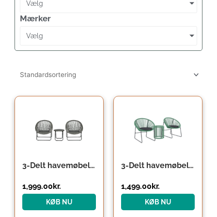
Vælg
Mærker
Vælg
3-Delt havemøbelsæt i rattan med 2 stole og 1 klapbord, grå
3-Delt havemøbelsæt, 1 bord, 2 stole, glasbordplade, plastikrattan omkring stålramme, bløde hynder, grøn
1,999.00
kr.
1,499.00
kr.
KØB NU
KØB NU