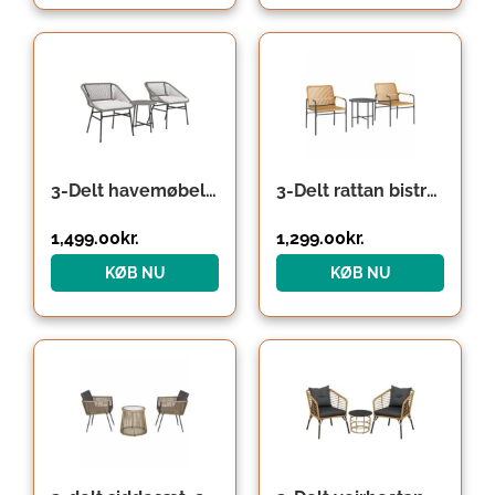
3-Delt havemøbelsæt, 1 bord, 2 stole, rottingvævning, stålstel, sofabord med glasplade, mørkegrå
3-Delt rattan bistrosæt, siddegruppe, havemøbler med 2 havestole, sofabord 54 x 66 x 76 cm, gul
1,499.00
kr.
1,299.00
kr.
KØB NU
KØB NU