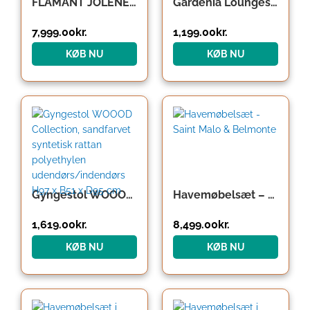
FLAMANT JOLENE Havestol med drejefod i aluminium, rattan og olefin B71 cm – Natur/Beige
Gardenia Loungestol m/hynde
7,999.00
kr.
1,199.00
kr.
KØB NU
KØB NU
Den
Den
oprindelige
aktuelle
pris
pris
var:
er:
17,769.00kr..
8,499.00kr..
Gyngestol WOOOD Collection, sandfarvet syntetisk rattan polyethylen udendørs/indendørs H97 x B51 x D95 cm
Havemøbelsæt – Saint Malo & Belmonte
1,619.00
kr.
8,499.00
kr.
KØB NU
KØB NU