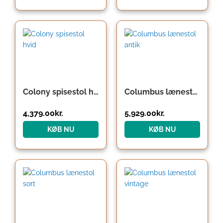
Colony spisestol hvid
Columbus lænestol antik
4,379.00
kr.
5,929.00
kr.
KØB NU
KØB NU