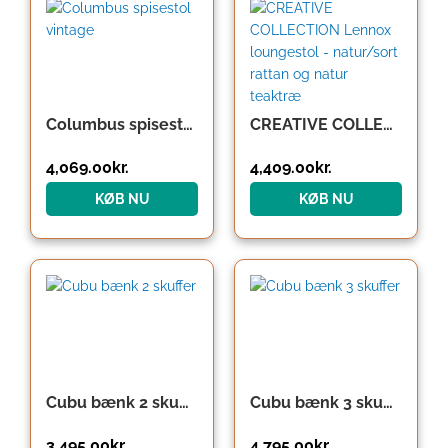
Columbus spisestol vintage
CREATIVE COLLECTION Lennox loungestol – natur/sort rattan og natur teaktræ
4,069.00
kr.
4,409.00
kr.
KØB NU
KØB NU
Cubu bænk 2 skuffer
Cubu bænk 3 skuffer
3,495.00
kr.
4,795.00
kr.