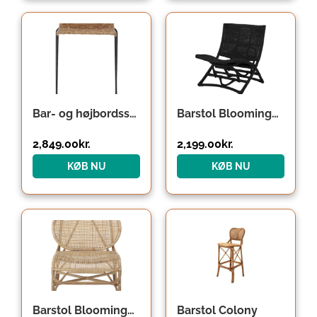
Bar- og højbordsstol Bloomingville Gunnel natur rattan sort stål H98x48,5×50 cm
Barstol Bloomingville Baz foldbar i sort rattan
2,849.00
kr.
2,199.00
kr.
KØB NU
KØB NU
Barstol Bloomingville Rosen naturfarvet rattan H90ÃB68ÃD70 cm
Barstol Colony