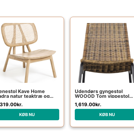
ænestol Kave Home
Udendørs gyngestol
dra natur teaktræ og
WOOOD Tom vippestol
ttan håndlavet rustik
naturfarvet rattan og sor
,319.00
kr.
1,619.00
kr.
lonialstil
metalstel
KØB NU
KØB NU