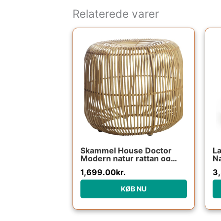
Relaterede varer
Skammel House Doctor
L
Modern natur rattan og
Na
jernstel taburet Ø52 x H46
ra
1,699.00
kr.
3
cm
ko
KØB NU