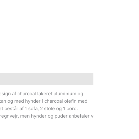
e information
esign af charcoal lakeret aluminium og
tan og med hynder i charcoal olefin med
 består af 1 sofa, 2 stole og 1 bord.
i regnvejr, men hynder og puder anbefaler v