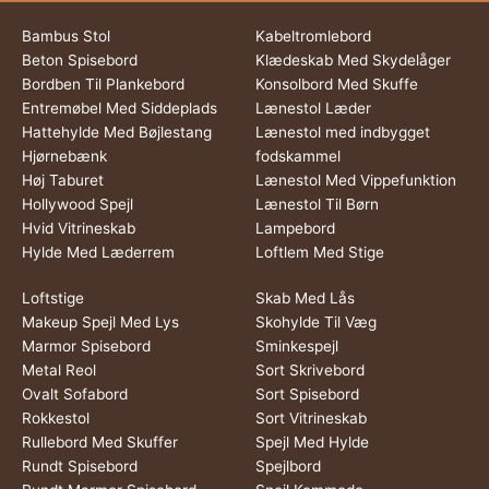
Bambus Stol
Kabeltromlebord
Beton Spisebord
Klædeskab Med Skydelåger
Bordben Til Plankebord
Konsolbord Med Skuffe
Entremøbel Med Siddeplads
Lænestol Læder
Hattehylde Med Bøjlestang
Lænestol med indbygget
Hjørnebænk
fodskammel
Høj Taburet
Lænestol Med Vippefunktion
Hollywood Spejl
Lænestol Til Børn
Hvid Vitrineskab
Lampebord
Hylde Med Læderrem
Loftlem Med Stige
Loftstige
Skab Med Lås
Makeup Spejl Med Lys
Skohylde Til Væg
Marmor Spisebord
Sminkespejl
Metal Reol
Sort Skrivebord
Ovalt Sofabord
Sort Spisebord
Rokkestol
Sort Vitrineskab
Rullebord Med Skuffer
Spejl Med Hylde
Rundt Spisebord
Spejlbord