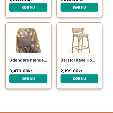
KØB NU
KØB NU
Udendørs hængestol Kave Home Cira flettet polyrattan natur/grøn med pude vejrbestandig
Barstol Kave Home Doriane i massivt egetræ og håndvævet rattan med vandafvisende linnedpolstring naturfarvet rustik stil
3,479.00
kr.
2,199.00
kr.
KØB NU
KØB NU