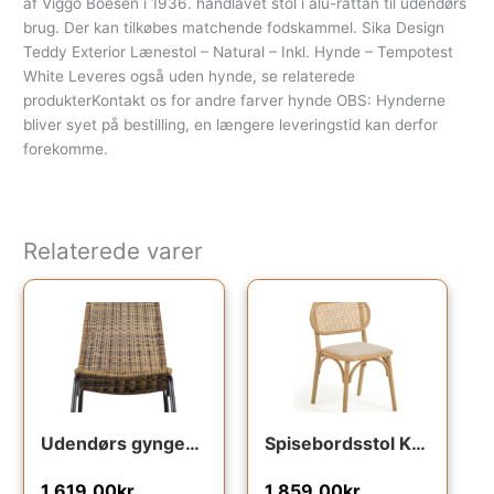
af Viggo Boesen i 1936. håndlavet stol i alu-rattan til udendørs
brug. Der kan tilkøbes matchende fodskammel. Sika Design
Teddy Exterior Lænestol – Natural – Inkl. Hynde – Tempotest
White Leveres også uden hynde, se relaterede
produkterKontakt os for andre farver hynde OBS: Hynderne
bliver syet på bestilling, en længere leveringstid kan derfor
forekomme.
Relaterede varer
Udendørs gyngestol WOOOD Tom vippestol naturfarvet rattan og sort metalstel
Spisebordsstol Kave Home Doriane natur i massivt egetræ med håndvævet rattan og vandafvisende linnedpolstring
1,619.00
kr.
1,859.00
kr.