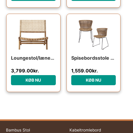
Den oprindelige pris var: 1
Den aktuelle pr
Loungestol/lænestol Bloomingville Keila i naturteak og flettet rattan – dansk design H78xB65 cm
Spisebordsstole sæt 2 WOOOD Wings natur polyester-rattan & sort pulverlakeret stål
3,799.00
kr.
1,559.00
kr.
KØB NU
KØB NU
Bambus Stol
Kabeltromlebord