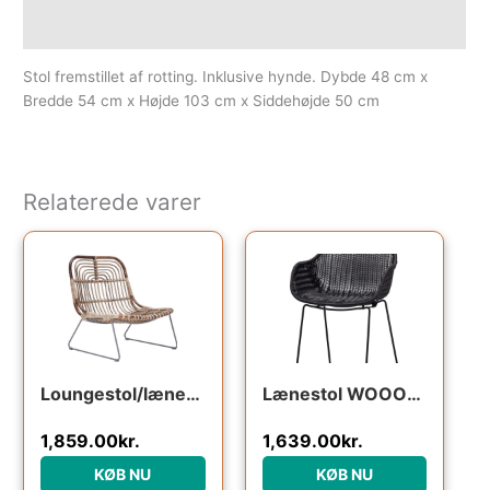
Yderligere information
Stol fremstillet af rotting. Inklusive hynde. Dybde 48 cm x
Bredde 54 cm x Højde 103 cm x Siddehøjde 50 cm
Relaterede varer
Loungestol/lænestol House Doctor Kawa i rattan og metal mørk natur 73 x 62 x 68 cm
Lænestol WOOOD Willow – sort kunstig rattan & metal, H83xB56xL57 cm
1,859.00
kr.
1,639.00
kr.
KØB NU
KØB NU