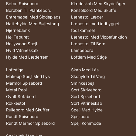
Beton Spisebord
Klædeskab Med Skydelåger
Bordben Til Plankebord
Konsolbord Med Skuffe
Entremøbel Med Siddeplads
Lænestol Læder
Hattehylde Med Bøjlestang
Lænestol med indbygget
Hjørnebænk
fodskammel
Høj Taburet
Lænestol Med Vippefunktion
Hollywood Spejl
Lænestol Til Børn
Hvid Vitrineskab
Lampebord
Hylde Med Læderrem
Loftlem Med Stige
Loftstige
Skab Med Lås
Makeup Spejl Med Lys
Skohylde Til Væg
Marmor Spisebord
Sminkespejl
Metal Reol
Sort Skrivebord
Ovalt Sofabord
Sort Spisebord
Rokkestol
Sort Vitrineskab
Rullebord Med Skuffer
Spejl Med Hylde
Rundt Spisebord
Spejlbord
Rundt Marmor Spisebord
Spejl Kommode