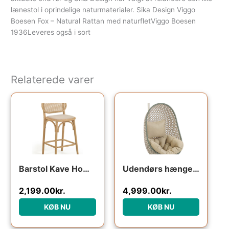
lænestol i oprindelige naturmaterialer. Sika Design Viggo
Boesen Fox – Natural Rattan med naturfletViggo Boesen
1936Leveres også i sort
Relaterede varer
Barstol Kave Home Doriane i massivt egetræ og håndvævet rattan med vandafvisende linnedpolstring naturfarvet rustik stil
Udendørs hængestol Kave Home Cira i håndflettet polyrattan med beige hynder og pulverlakeret stålstativ
2,199.00
kr.
4,999.00
kr.
KØB NU
KØB NU