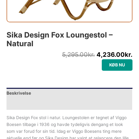
Sika Design Fox Loungestol –
Natural
5,295.00
kr.
4,236.00
kr.
KØB NU
Beskrivelse
Yderligere information
Sika Design Fox stol i natur. Loungestolen er tegnet af Viggo
Boesen tilbage i 1936 og havde tydeligvis dengang et look
som var forud for sin tid. Idag er Viggo Boesens ting mere
aktuelle end før og Sika Design har valgt at relancere den lille