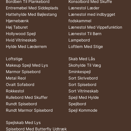
Bordben Til Plankebord
Konsolbord Med Skuffe
Entremøbel Med Siddeplads
Lænestol Læder
Hattehylde Med Bøjlestang
Lænestol med indbygget
Hjørnebænk
fodskammel
Høj Taburet
Lænestol Med Vippefunktion
Hollywood Spejl
Lænestol Til Børn
Hvid Vitrineskab
Lampebord
Hylde Med Læderrem
Loftlem Med Stige
Loftstige
Skab Med Lås
Makeup Spejl Med Lys
Skohylde Til Væg
Marmor Spisebord
Sminkespejl
Metal Reol
Sort Skrivebord
Ovalt Sofabord
Sort Spisebord
Rokkestol
Sort Vitrineskab
Rullebord Med Skuffer
Spejl Med Hylde
Rundt Spisebord
Spejlbord
Rundt Marmor Spisebord
Spejl Kommode
Spejlskab Med Lys
Spisebord Med Butterfly Udtræk