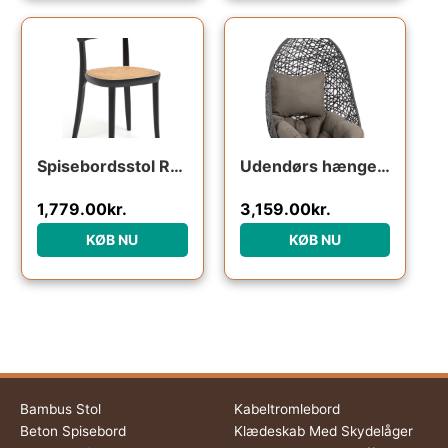
Spisebordsstol Romane fra Kave Home i massivt bøgetræ og rattan sort
Udendørs hængestol Kave Home Florina sort polyrattan med grå hynde 120x64x86 cm
1,779.00
kr.
3,159.00
kr.
KØB NU
KØB NU
Bambus Stol
Kabeltromlebord
Beton Spisebord
Klædeskab Med Skydelåger