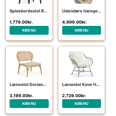
Spisebordsstol Romane fra Kave Home i massivt bøgetræ og rattan sort
Udendørs hængestol Kave Home Cira i håndflettet polyrattan med beige hynder og pulverlakeret stålstativ
1,779.00
kr.
4,999.00
kr.
KØB NU
KØB NU
Lænestol Doriane fra Kave Home – bæredygtig hvilestol i massivt egetræ og håndvævet rattan, naturfarvet
Lænestol Kave Home Claren hvid/natur metal med rattan og aftageligt hvidt betræk vintage kolonial stil
3,199.00
kr.
2,729.00
kr.
KØB NU
KØB NU