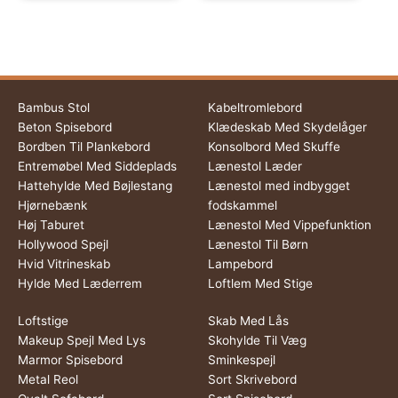
Bambus Stol
Kabeltromlebord
Beton Spisebord
Klædeskab Med Skydelåger
Bordben Til Plankebord
Konsolbord Med Skuffe
Entremøbel Med Siddeplads
Lænestol Læder
Hattehylde Med Bøjlestang
Lænestol med indbygget
Hjørnebænk
fodskammel
Høj Taburet
Lænestol Med Vippefunktion
Hollywood Spejl
Lænestol Til Børn
Hvid Vitrineskab
Lampebord
Hylde Med Læderrem
Loftlem Med Stige
Loftstige
Skab Med Lås
Makeup Spejl Med Lys
Skohylde Til Væg
Marmor Spisebord
Sminkespejl
Metal Reol
Sort Skrivebord