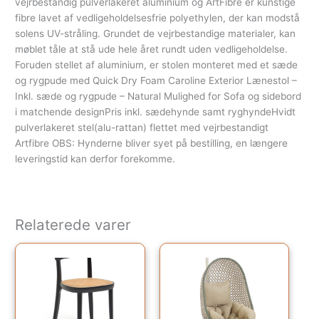
vejrbestandig pulverlakeret aluminium og ArtFibre er kunstige
fibre lavet af vedligeholdelsesfrie polyethylen, der kan modstå
solens UV-stråling. Grundet de vejrbestandige materialer, kan
møblet tåle at stå ude hele året rundt uden vedligeholdelse.
Foruden stellet af aluminium, er stolen monteret med et sæde
og rygpude med Quick Dry Foam Caroline Exterior Lænestol –
Inkl. sæde og rygpude – Natural Mulighed for Sofa og sidebord
i matchende designPris inkl. sædehynde samt ryghyndeHvidt
pulverlakeret stel(alu-rattan) flettet med vejrbestandigt
Artfibre OBS: Hynderne bliver syet på bestilling, en længere
leveringstid kan derfor forekomme.
Relaterede varer