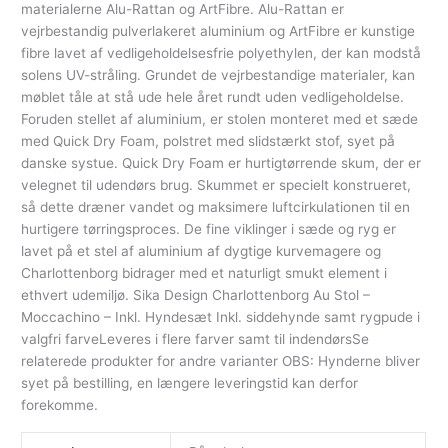
materialerne Alu-Rattan og ArtFibre. Alu-Rattan er
vejrbestandig pulverlakeret aluminium og ArtFibre er kunstige
fibre lavet af vedligeholdelsesfrie polyethylen, der kan modstå
solens UV-stråling. Grundet de vejrbestandige materialer, kan
møblet tåle at stå ude hele året rundt uden vedligeholdelse.
Foruden stellet af aluminium, er stolen monteret med et sæde
med Quick Dry Foam, polstret med slidstærkt stof, syet på
danske systue. Quick Dry Foam er hurtigtørrende skum, der er
velegnet til udendørs brug. Skummet er specielt konstrueret,
så dette dræner vandet og maksimere luftcirkulationen til en
hurtigere tørringsproces. De fine viklinger i sæde og ryg er
lavet på et stel af aluminium af dygtige kurvemagere og
Charlottenborg bidrager med et naturligt smukt element i
ethvert udemiljø. Sika Design Charlottenborg Au Stol –
Moccachino – Inkl. Hyndesæt Inkl. siddehynde samt rygpude i
valgfri farveLeveres i flere farver samt til indendørsSe
relaterede produkter for andre varianter OBS: Hynderne bliver
syet på bestilling, en længere leveringstid kan derfor
forekomme.