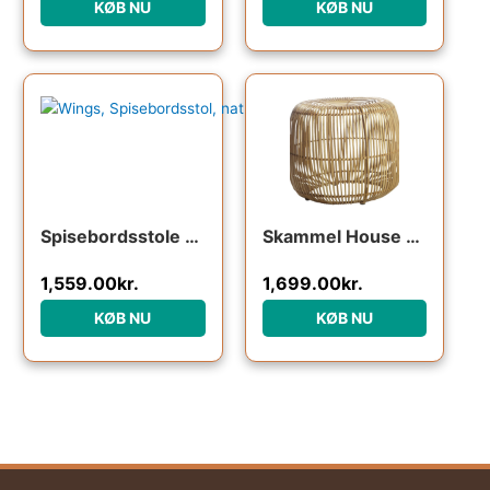
KØB NU
KØB NU
Den oprindelige pris var: 1,959.00kr..
Den aktuelle pris er: 1,559.00kr..
Spisebordsstole sæt 2 WOOOD Wings natur polyester-rattan & sort pulverlakeret stål
Skammel House Doctor Modern natur rattan og jernstel taburet Ø52 x H46 cm
1,559.00
kr.
1,699.00
kr.
KØB NU
KØB NU