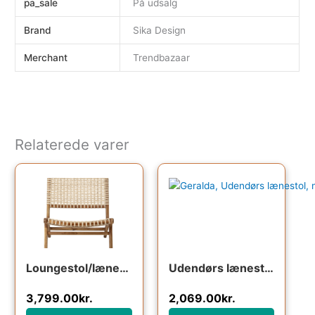
pa_sale
På udsalg
Brand
Sika Design
Merchant
Trendbazaar
Relaterede varer
Loungestol/lænestol Bloomingville Keila i naturteak og flettet rattan – dansk design H78xB65 cm
Udendørs lænestol Kave Home Geralda i olieret akacietræ med flettet rattan H74xB65xL80 cm havelænestol
3,799.00
kr.
2,069.00
kr.