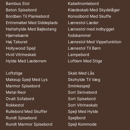
Bambus Stol
Kabeltromlebord
Beton Spisebord
Klædeskab Med Skydelåger
Bordben Til Plankebord
Konsolbord Med Skuffe
Entremøbel Med Siddeplads
Lænestol Læder
Hattehylde Med Bøjlestang
Lænestol med indbygget
Hjørnebænk
fodskammel
Høj Taburet
Lænestol Med Vippefunktion
Hollywood Spejl
Lænestol Til Børn
Hvid Vitrineskab
Lampebord
Hylde Med Læderrem
Loftlem Med Stige
Loftstige
Skab Med Lås
Makeup Spejl Med Lys
Skohylde Til Væg
Marmor Spisebord
Sminkespejl
Metal Reol
Sort Skrivebord
Ovalt Sofabord
Sort Spisebord
Rokkestol
Sort Vitrineskab
Rullebord Med Skuffer
Spejl Med Hylde
Rundt Spisebord
Spejlbord
Rundt Marmor Spisebord
Spejl Kommode