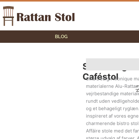
BLOG
Sika Design 
Beskrivelse
Yderliger
Caféstol
Sika Design Monique man
materialerne Alu-Rattan
vejrbestandige materiale
rundt uden vedligeholde
og et behageligt ryglæn.
inspireret af vores egn
charmerende bistro stol 
Affäire stole med det fan
større udvalg af farver. 