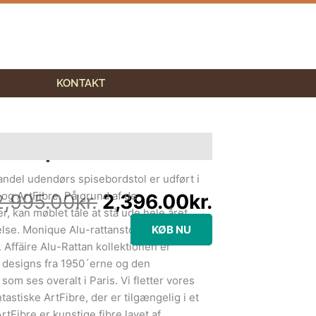
KONTAKT
Den
Den
oprindelige
aktuelle
Monique Exterior
e information
pris
pris
var:
er:
del udendørs spisebordstol er udført i
2,995.00kr..
2,396.00kr
 og ArtFibre. På grund af de
2,995.00
kr.
2,396.00
kr.
r, kan møblet tåle at stå ude hele året
lse. Monique Alu-rattanstol har armlæn
KØB NU
 Affäire Alu-Rattan kollektionen er
e designs fra 1950´erne og den
som ses overalt i Paris. Vi fletter vores
tastiske ArtFibre, der er tilgængelig i et
ArtFibre er kunstige fibre lavet af