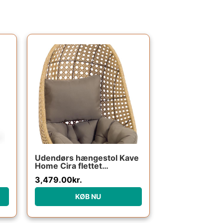
Udendørs hængestol Kave
Home Cira flettet
polyrattan natur/grøn med
3,479.00
kr.
pude vejrbestandig
KØB NU