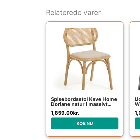
Relaterede varer
Spisebordsstol Kave Home
U
Doriane natur i massivt
W
egetræ med håndvævet
na
1,859.00
kr.
1,
rattan og vandafvisende
me
linnedpolstring
KØB NU