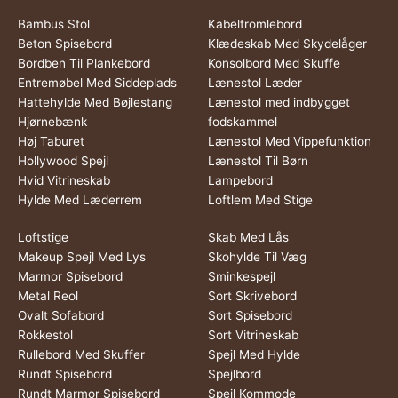
Bambus Stol
Kabeltromlebord
Beton Spisebord
Klædeskab Med Skydelåger
Bordben Til Plankebord
Konsolbord Med Skuffe
Entremøbel Med Siddeplads
Lænestol Læder
Hattehylde Med Bøjlestang
Lænestol med indbygget
Hjørnebænk
fodskammel
Høj Taburet
Lænestol Med Vippefunktion
Hollywood Spejl
Lænestol Til Børn
Hvid Vitrineskab
Lampebord
Hylde Med Læderrem
Loftlem Med Stige
Loftstige
Skab Med Lås
Makeup Spejl Med Lys
Skohylde Til Væg
Marmor Spisebord
Sminkespejl
Metal Reol
Sort Skrivebord
Ovalt Sofabord
Sort Spisebord
Rokkestol
Sort Vitrineskab
Rullebord Med Skuffer
Spejl Med Hylde
Rundt Spisebord
Spejlbord
Rundt Marmor Spisebord
Spejl Kommode