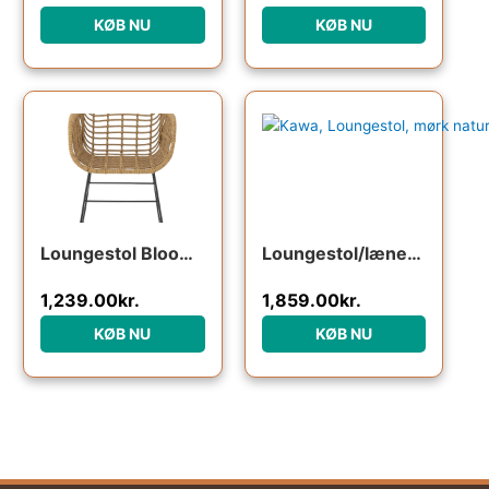
KØB NU
KØB NU
Loungestol Bloomingville Collin polyrattan rattan-look jernstel natur
Loungestol/lænestol House Doctor Kawa i rattan og metal mørk natur 73 x 62 x 68 cm
1,239.00
kr.
1,859.00
kr.
KØB NU
KØB NU