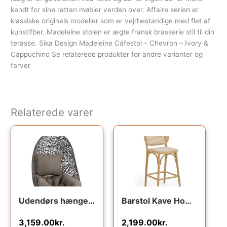
kendt for sine rattan møbler verden over. Affaire serien er
klassiske originals modeller som er vejrbestandige med flet af
kunstifber. Madeleine stolen er ægte fransk brasserie stil til din
terasse. Sika Design Madeleine Cáfestol – Chevron – Ivory &
Cappuchino Se relaterede produkter for andre varianter og
farver
Relaterede varer
Udendørs hængestol Kave Home Florina sort polyrattan med grå hynde 120x64x86 cm
Barstol Kave Home Doriane i massivt egetræ og håndvævet rattan med vandafvisende linnedpolstring naturfarvet rustik stil
3,159.00
kr.
2,199.00
kr.