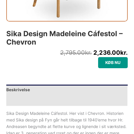
Sika Design Madeleine Cáfestol –
Chevron
2,795.00
kr.
2,236.00
kr.
KØB NU
Beskrivelse
Yderligere information
Sika Design Madeleine Cáfestol. Her vist i Chevron. Historien
med Sika design på Fyn går helt tilbage til 1940’erne hvor Hr.
Andreasen begyndte at flette kurve og lignende i sit værksted.
Idag er 3. generation ved roret og der er ingen der er mere