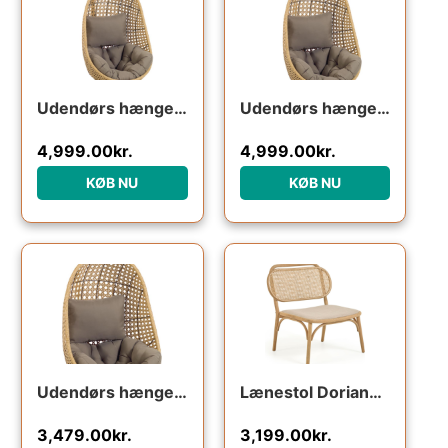
Udendørs hængestol med stativ Kave Home Cira i sort polyrattan med grå pude
Udendørs hængekøjestol Kave Home Cira i polyrattan med grå pude og stålstel inkl. stativ, vejrbestandigt nordisk design
4,999.00
kr.
4,999.00
kr.
KØB NU
KØB NU
Udendørs hængestol Kave Home Cira flettet polyrattan natur/grøn med pude vejrbestandig
Lænestol Doriane fra Kave Home – bæredygtig hvilestol i massivt egetræ og håndvævet rattan, naturfarvet
3,479.00
kr.
3,199.00
kr.