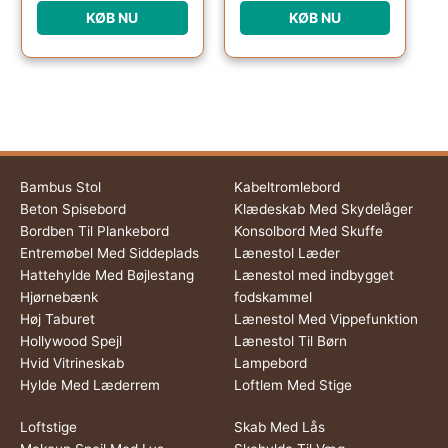
KØB NU
KØB NU
Bambus Stol
Kabeltromlebord
Beton Spisebord
Klædeskab Med Skydelåger
Bordben Til Plankebord
Konsolbord Med Skuffe
Entremøbel Med Siddeplads
Lænestol Læder
Hattehylde Med Bøjlestang
Lænestol med indbygget
Hjørnebænk
fodskammel
Høj Taburet
Lænestol Med Vippefunktion
Hollywood Spejl
Lænestol Til Børn
Hvid Vitrineskab
Lampebord
Hylde Med Læderrem
Loftlem Med Stige
Loftstige
Skab Med Lås