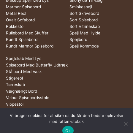
Makeup Spejl Med Lys
Skohylde Til Væg
Marmor Spisebord
Sminkespejl
Metal Reol
Sort Skrivebord
Ovalt Sofabord
Sort Spisebord
Rokkestol
Sort Vitrineskab
Rullebord Med Skuffer
Spejl Med Hylde
Rundt Spisebord
Spejlbord
Rundt Marmor Spisebord
Spejl Kommode
Spejlskab Med Lys
Spisebord Med Butterfly Udtræk
Stålbord Med Vask
Stigereol
Tørreskab
Væghængt Bord
Velour Spisebordsstole
Vippestol
Vi bruger cookies for at sikre os du får den bedste oplevelse
Dette medie ejes og drives af Tropic Traffic LLC-FZ | The Meydan
med rattan-stol.dk
Hotel, Grandstand, 6th floor, Nad Al Sheba | Dubai | UAE
Ok
Copyright © 2026 Rattan Stol | All rights reserved