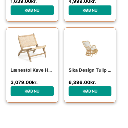
1,639.00
kr.
4,999.00
kr.
KØB NU
KØB NU
Den oprindelige pris var: 7
Den aktuelle p
Lænestol Kave Home Beida i massiv teak og håndvævet rattan, rustik kolonial, natur H68xB65xL75 cm
Sika Design Tulip Lænestol – Natural – inkl. hynde : Erling Christensen Møbler
3,079.00
kr.
6,396.00
kr.
KØB NU
KØB NU