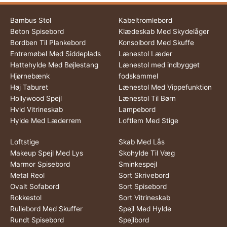
Bambus Stol
Kabeltromlebord
Beton Spisebord
Klædeskab Med Skydelåger
Bordben Til Plankebord
Konsolbord Med Skuffe
Entremøbel Med Siddeplads
Lænestol Læder
Hattehylde Med Bøjlestang
Lænestol med indbygget
Hjørnebænk
fodskammel
Høj Taburet
Lænestol Med Vippefunktion
Hollywood Spejl
Lænestol Til Børn
Hvid Vitrineskab
Lampebord
Hylde Med Læderrem
Loftlem Med Stige
Loftstige
Skab Med Lås
Makeup Spejl Med Lys
Skohylde Til Væg
Marmor Spisebord
Sminkespejl
Metal Reol
Sort Skrivebord
Ovalt Sofabord
Sort Spisebord
Rokkestol
Sort Vitrineskab
Rullebord Med Skuffer
Spejl Med Hylde
Rundt Spisebord
Spejlbord