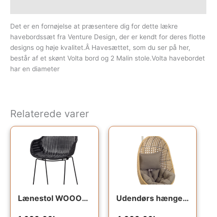
Yderligere information
Det er en fornøjelse at præsentere dig for dette lækre
havebordssæt fra Venture Design, der er kendt for deres flotte
designs og høje kvalitet.Â Havesættet, som du ser på her,
består af et skønt Volta bord og 2 Malin stole.Volta havebordet
har en diameter
Relaterede varer
Lænestol WOOOD Willow – sort kunstig rattan & metal, H83xB56xL57 cm
Udendørs hængekøjestol Kave Home Cira i polyrattan med grå pude og stålstel inkl. stativ, vejrbestandigt nordisk design