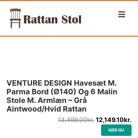
Gå
til
indholdet
Den
D
oprindelige
ak
pris
pr
var:
er
13,499.00kr..
12
VENTURE DESIGN Havesæt M.
Parma Bord (Ø140) Og 6 Malin
Stole M. Armlæn – Grå
Aintwood/hvid Rattan
13,499.00
kr.
12,149.10
kr.
KØB NU