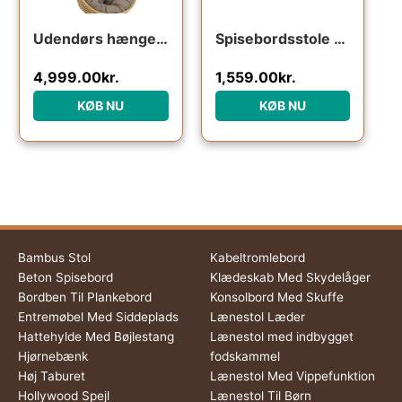
Udendørs hængestol med stativ Kave Home Cira i sort polyrattan med grå pude
Spisebordsstole sæt 2 WOOOD Wings natur polyester-rattan & sort pulverlakeret stål
4,999.00
kr.
1,559.00
kr.
KØB NU
KØB NU
Bambus Stol
Kabeltromlebord
Beton Spisebord
Klædeskab Med Skydelåger
Bordben Til Plankebord
Konsolbord Med Skuffe
Entremøbel Med Siddeplads
Lænestol Læder
Hattehylde Med Bøjlestang
Lænestol med indbygget
Hjørnebænk
fodskammel
Høj Taburet
Lænestol Med Vippefunktion
Hollywood Spejl
Lænestol Til Børn