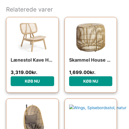
Relaterede varer
Lænestol Kave Home Nadra natur teaktræ og rattan håndlavet rustik kolonialstil
Skammel House Doctor Modern natur rattan og jernstel taburet Ø52 x H46 cm
3,319.00
kr.
1,699.00
kr.
KØB NU
KØB NU
Den oprindelige pris var: 1
Den aktuelle pr