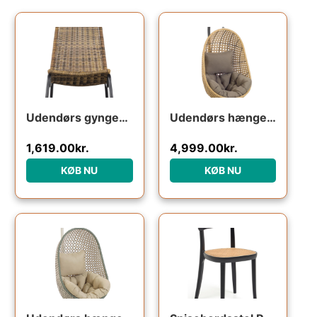
Udendørs gyngestol WOOOD Tom vippestol naturfarvet rattan og sort metalstel
Udendørs hængestol med stativ Kave Home Cira i sort polyrattan med grå pude
1,619.00
kr.
4,999.00
kr.
KØB NU
KØB NU