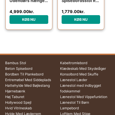
Udendørs hængestol Kave Home Cira i håndflettet polyrattan med beige hynder og pulverlakeret stålstativ
Spisebordsstol Romane fra Kave Home i massivt bøgetræ og rattan sort
4,999.00
kr.
1,779.00
kr.
KØB NU
KØB NU
Bambus Stol
Kabeltromlebord
Beton Spisebord
Klædeskab Med Skydelåger
Bordben Til Plankebord
Konsolbord Med Skuffe
Entremøbel Med Siddeplads
Lænestol Læder
Hattehylde Med Bøjlestang
Lænestol med indbygget
Hjørnebænk
fodskammel
Høj Taburet
Lænestol Med Vippefunktion
Hollywood Spejl
Lænestol Til Børn
Hvid Vitrineskab
Lampebord
Hylde Med Læderrem
Loftlem Med Stige