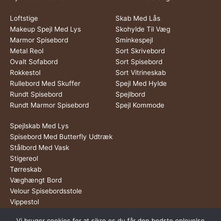
Loftstige
Skab Med Lås
Makeup Spejl Med Lys
Skohylde Til Væg
Marmor Spisebord
Sminkespejl
Metal Reol
Sort Skrivebord
Ovalt Sofabord
Sort Spisebord
Rokkestol
Sort Vitrineskab
Rullebord Med Skuffer
Spejl Med Hylde
Rundt Spisebord
Spejlbord
Rundt Marmor Spisebord
Spejl Kommode
Spejlskab Med Lys
Spisebord Med Butterfly Udtræk
Stålbord Med Vask
Stigereol
Tørreskab
Væghængt Bord
Velour Spisebordsstole
Vippestol
Vi bruger cookies for at sikre os du får den bedste oplevelse