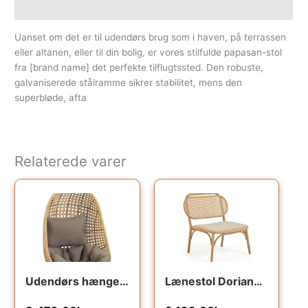
Yderligere information
Uanset om det er til udendørs brug som i haven, på terrassen
eller altanen, eller til din bolig, er vores stilfulde papasan-stol
fra [brand name] det perfekte tilflugtssted. Den robuste,
galvaniserede stålramme sikrer stabilitet, mens den
superbløde, afta
Relaterede varer
Udendørs hængestol Kave Home Cira flettet polyrattan natur/grøn med pude vejrbestandig
Lænestol Doriane fra Kave Home – bæredygtig hvilestol i massivt egetræ og håndvævet rattan, naturfarvet