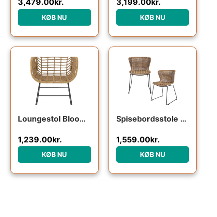
3,479.00
kr.
3,199.00
kr.
KØB NU
KØB NU
Den oprindelige pris var: 1
Den aktuelle pr
Loungestol Bloomingville Collin polyrattan rattan-look jernstel natur
Spisebordsstole sæt 2 WOOOD Wings natur polyester-rattan & sort pulverlakeret stål
1,239.00
kr.
1,559.00
kr.
KØB NU
KØB NU