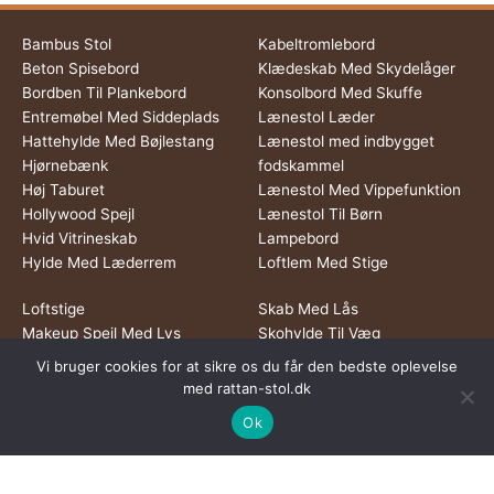
Bambus Stol
Kabeltromlebord
Beton Spisebord
Klædeskab Med Skydelåger
Bordben Til Plankebord
Konsolbord Med Skuffe
Entremøbel Med Siddeplads
Lænestol Læder
Hattehylde Med Bøjlestang
Lænestol med indbygget
Hjørnebænk
fodskammel
Høj Taburet
Lænestol Med Vippefunktion
Hollywood Spejl
Lænestol Til Børn
Hvid Vitrineskab
Lampebord
Hylde Med Læderrem
Loftlem Med Stige
Loftstige
Skab Med Lås
Makeup Spejl Med Lys
Skohylde Til Væg
Marmor Spisebord
Sminkespejl
Vi bruger cookies for at sikre os du får den bedste oplevelse
Metal Reol
Sort Skrivebord
med rattan-stol.dk
Ovalt Sofabord
Sort Spisebord
Ok
Rokkestol
Sort Vitrineskab
Rullebord Med Skuffer
Spejl Med Hylde
Rundt Spisebord
Spejlbord