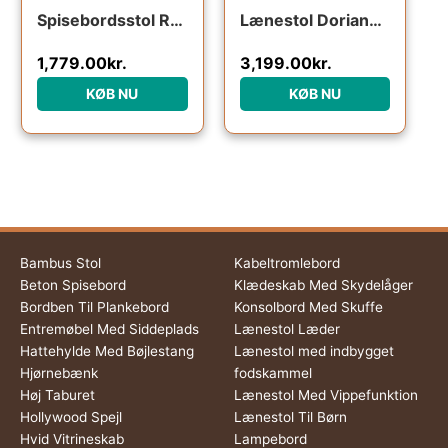
Spisebordsstol Romane fra Kave Home i massivt bøgetræ og rattan sort
Lænestol Doriane fra Kave Home – bæredygtig hvilestol i massivt egetræ og håndvævet rattan, naturfarvet
1,779.00
kr.
3,199.00
kr.
KØB NU
KØB NU
Bambus Stol
Kabeltromlebord
Beton Spisebord
Klædeskab Med Skydelåger
Bordben Til Plankebord
Konsolbord Med Skuffe
Entremøbel Med Siddeplads
Lænestol Læder
Hattehylde Med Bøjlestang
Lænestol med indbygget
Hjørnebænk
fodskammel
Høj Taburet
Lænestol Med Vippefunktion
Hollywood Spejl
Lænestol Til Børn
Hvid Vitrineskab
Lampebord