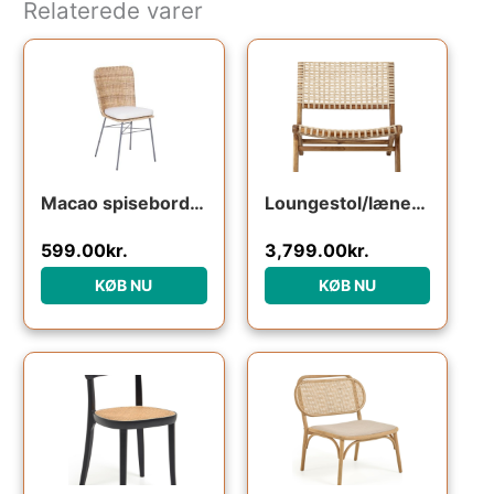
Relaterede varer
Macao spisebordsstol 48x56x90cm
Loungestol/lænestol Bloomingville Keila i naturteak og flettet rattan – dansk design H78xB65 cm
599.00
kr.
3,799.00
kr.
KØB NU
KØB NU