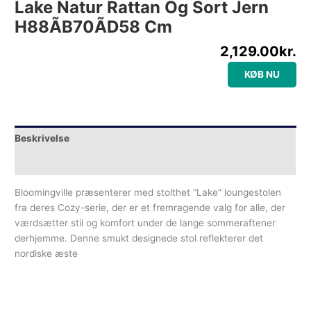
Lake Natur Rattan Og Sort Jern
H88ÃB70ÃD58 Cm
2,129.00
kr.
KØB NU
Beskrivelse
Yderligere information
Bloomingville præsenterer med stolthet “Lake” loungestolen
fra deres Cozy-serie, der er et fremragende valg for alle, der
værdsætter stil og komfort under de lange sommeraftener
derhjemme. Denne smukt designede stol reflekterer det
nordiske æste