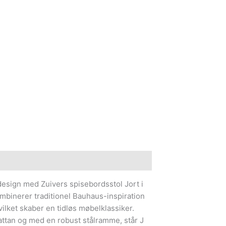
e information
design med Zuivers spisebordsstol Jort i
mbinerer traditionel Bauhaus-inspiration
lket skaber en tidløs møbelklassiker.
rattan og med en robust stålramme, står J