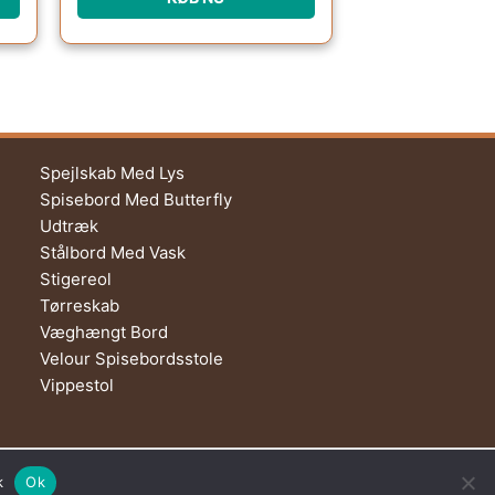
Spejlskab Med Lys
Spisebord Med Butterfly
Udtræk
Stålbord Med Vask
Stigereol
Tørreskab
Væghængt Bord
Velour Spisebordsstole
Vippestol
Nad Al Sheba | Dubai | UAE
k
Ok