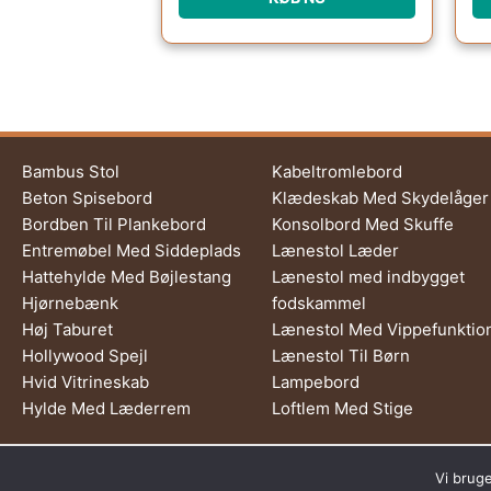
Bambus Stol
Kabeltromlebord
Beton Spisebord
Klædeskab Med Skydelåger
Bordben Til Plankebord
Konsolbord Med Skuffe
Entremøbel Med Siddeplads
Lænestol Læder
Hattehylde Med Bøjlestang
Lænestol med indbygget
Hjørnebænk
fodskammel
Høj Taburet
Lænestol Med Vippefunktio
Hollywood Spejl
Lænestol Til Børn
Hvid Vitrineskab
Lampebord
Hylde Med Læderrem
Loftlem Med Stige
Dette medie ejes og drive
Vi bruge