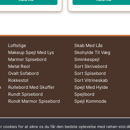
Loftstige
Skab Med Lås
Makeup Spejl Med Lys
Skohylde Til Væg
Marmor Spisebord
Sminkespejl
Metal Reol
Sort Skrivebord
Ovalt Sofabord
Sort Spisebord
Rokkestol
Sort Vitrineskab
n
Rullebord Med Skuffer
Spejl Med Hylde
Rundt Spisebord
Spejlbord
Rundt Marmor Spisebord
Spejl Kommode
s af Tropic Traffic LLC-FZ | The Meydan Hotel, Grandstand, 6th floor, 
r cookies for at sikre os du får den bedste oplevelse med rattan-stol.d