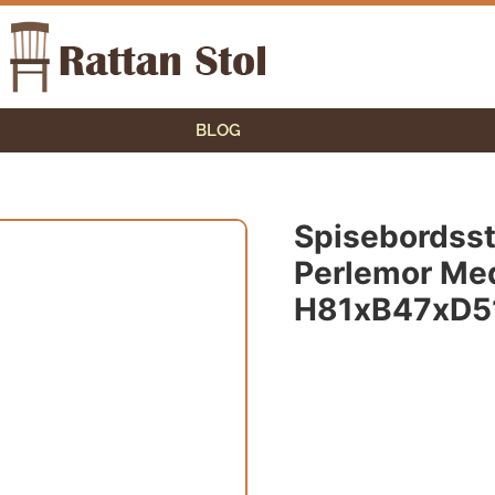
BLOG
Spisebordssto
Perlemor Me
H81xB47xD5