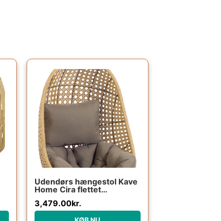
Udendørs hængestol Kave
Home Cira flettet
46
polyrattan natur/grøn med
3,479.00
kr.
pude vejrbestandig
KØB NU