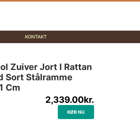
KONTAKT
l Zuiver Jort I Rattan
d Sort Stålramme
1 Cm
2,339.00
kr.
KØB NU