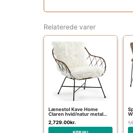
Relaterede varer
Lænestol Kave Home
Sp
Claren hvid/natur metal
W
med rattan og aftageligt
po
2,729.00
kr.
1,
hvidt betræk vintage
pu
kolonial stil
KØB NU