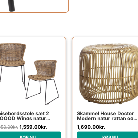
Den
Den
oprindelige
aktuelle
pris
pris
var:
er:
1,959.00kr..
1,559.00kr..
isebordsstole sæt 2
Skammel House Doctor
OOOD Wings natur
Modern natur rattan og
lyester-rattan & sort
jernstel taburet Ø52 x H
1,559.00
kr.
1,699.00
kr.
959.00
kr.
lverlakeret stål
cm
KØB NU
KØB NU