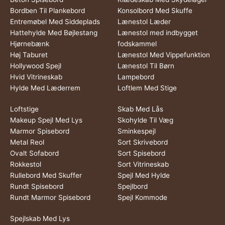
Bordben Til Plankebord
Konsolbord Med Skuffe
Entremøbel Med Siddeplads
Lænestol Læder
Hattehylde Med Bøjlestang
Lænestol med indbygget
Hjørnebænk
fodskammel
Høj Taburet
Lænestol Med Vippefunktion
Hollywood Spejl
Lænestol Til Børn
Hvid Vitrineskab
Lampebord
Hylde Med Læderrem
Loftlem Med Stige
Loftstige
Skab Med Lås
Makeup Spejl Med Lys
Skohylde Til Væg
Marmor Spisebord
Sminkespejl
Metal Reol
Sort Skrivebord
Ovalt Sofabord
Sort Spisebord
Rokkestol
Sort Vitrineskab
Rullebord Med Skuffer
Spejl Med Hylde
Rundt Spisebord
Spejlbord
Rundt Marmor Spisebord
Spejl Kommode
Spejlskab Med Lys