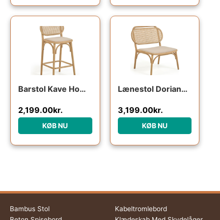
Barstol Kave Home Doriane i massivt egetræ og håndvævet rattan med vandafvisende linnedpolstring naturfarvet rustik stil
Lænestol Doriane fra Kave Home – bæredygtig hvilestol i massivt egetræ og håndvævet rattan, naturfarvet
2,199.00
kr.
3,199.00
kr.
KØB NU
KØB NU
Bambus Stol
Kabeltromlebord
Beton Spisebord
Klædeskab Med Skydelåger