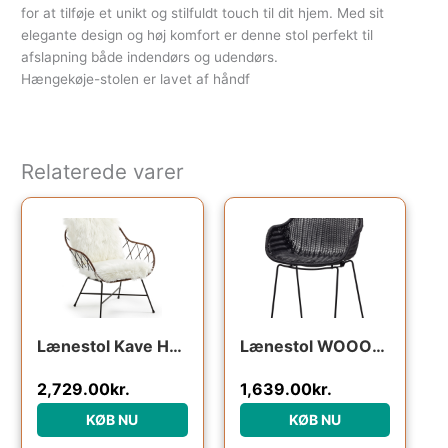
for at tilføje et unikt og stilfuldt touch til dit hjem. Med sit
elegante design og høj komfort er denne stol perfekt til
afslapning både indendørs og udendørs.
Hængekøje-stolen er lavet af håndf
Relaterede varer
Lænestol Kave Home Claren hvid/natur metal med rattan og aftageligt hvidt betræk vintage kolonial stil
Lænestol WOOOD Willow – sort kunstig rattan & metal, H83xB56xL57 cm
2,729.00
kr.
1,639.00
kr.
KØB NU
KØB NU