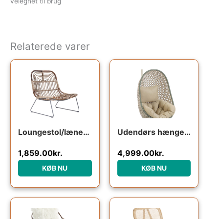
velegnet til brug
Relaterede varer
Loungestol/lænestol House Doctor Kawa i rattan og metal mørk natur 73 x 62 x 68 cm
Udendørs hængestol Kave Home Cira i håndflettet polyrattan med beige hynder og pulverlakeret stålstativ
1,859.00
kr.
4,999.00
kr.
KØB NU
KØB NU