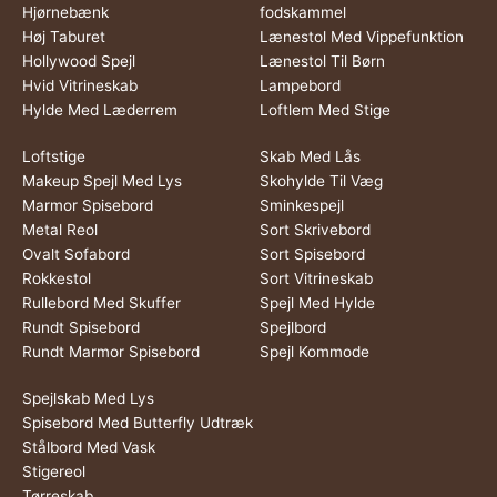
Hjørnebænk
fodskammel
Høj Taburet
Lænestol Med Vippefunktion
Hollywood Spejl
Lænestol Til Børn
Hvid Vitrineskab
Lampebord
Hylde Med Læderrem
Loftlem Med Stige
Loftstige
Skab Med Lås
Makeup Spejl Med Lys
Skohylde Til Væg
Marmor Spisebord
Sminkespejl
Metal Reol
Sort Skrivebord
Ovalt Sofabord
Sort Spisebord
Rokkestol
Sort Vitrineskab
Rullebord Med Skuffer
Spejl Med Hylde
Rundt Spisebord
Spejlbord
Rundt Marmor Spisebord
Spejl Kommode
Spejlskab Med Lys
Spisebord Med Butterfly Udtræk
Stålbord Med Vask
Stigereol
Tørreskab