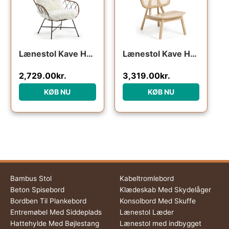
Lænestol Kave Home Claren hvid/natur metal med rattan og aftageligt hvidt betræk vintage kolonial stil
Lænestol Kave Home Nadra natur teaktræ og rattan håndlavet rustik kolonialstil
2,729.00
kr.
3,319.00
kr.
KØB NU
KØB NU
Bambus Stol
Kabeltromlebord
Beton Spisebord
Klædeskab Med Skydelåger
Bordben Til Plankebord
Konsolbord Med Skuffe
Entremøbel Med Siddeplads
Lænestol Læder
Hattehylde Med Bøjlestang
Lænestol med indbygget