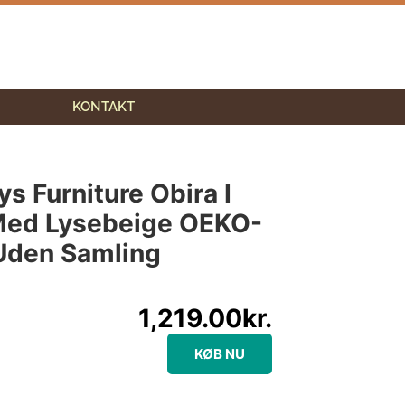
KONTAKT
ys Furniture Obira I
Med Lysebeige OEKO-
Uden Samling
1,219.00
kr.
KØB NU