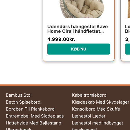
Udendørs hængestol Kave
Lo
Home Cira i håndflettet
Bl
polyrattan med beige
na
4,999.00
kr.
3
hynder og pulverlakeret
d
stålstativ
KØB NU
Bambus Stol
Kabeltromlebord
Beton Spisebord
Klædeskab Med Skydelåger
Bordben Til Plankebord
Konsolbord Med Skuffe
Entremøbel Med Siddeplads
Lænestol Læder
Hattehylde Med Bøjlestang
Lænestol med indbygget
Hjørnebænk
fodskammel