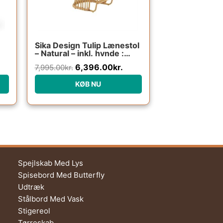
Sika Design Tulip Lænestol
– Natural – inkl. hynde :
Erling Christensen Møbler
6,396.00
kr.
7,995.00
kr.
KØB NU
Spejlskab Med Lys
Spisebord Med Butterfly
Udtræk
Stålbord Med Vask
Stigereol
Tørreskab