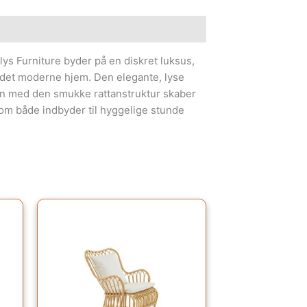
e information
lys Furniture byder på en diskret luksus,
i det moderne hjem. Den elegante, lyse
on med den smukke rattanstruktur skaber
, som både indbyder til hyggelige stunde
Den
Den
oprindelige
aktuelle
pris
pris
var:
er:
7,995.00kr..
6,396.00kr..