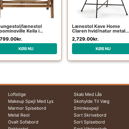
ungestol/lænestol
Lænestol Kave Home
oomingville Keila i
Claren hvid/natur metal
turteak og flettet rattan –
med rattan og aftageligt
,799.00
kr.
2,729.00
kr.
ansk design H78xB65 cm
hvidt betræk vintage
kolonial stil
KØB NU
KØB NU
Loftstige
Skab Med Lås
Makeup Spejl Med Lys
Skohylde Til Væg
Marmor Spisebord
Sminkespejl
Metal Reol
Sort Skrivebord
Ovalt Sofabord
Sort Spisebord
Rokkestol
Sort Vitrineskab