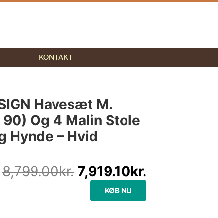
KONTAKT
Den
Den
oprindelige
aktuelle
IGN Havesæt M.
pris
pris
 90) Og 4 Malin Stole
var:
er:
g Hynde – Hvid
8,799.00kr..
7,919.10kr.
8,799.00
kr.
7,919.10
kr.
KØB NU