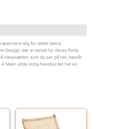
e information
præsentere dig for dette lækre
e Design, der er kendt for deres flotte
.Â Havesættet, som du ser på her, består
g 4 Malin stole.Volta havebordet har en