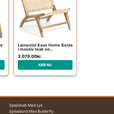
ve
Lænestol Kave Home Beida
i massiv teak og
ed
håndvævet rattan, rustik
3,079.00
kr.
kolonial, natur
H68xB65xL75 cm
KØB NU
Spejlskab Med Lys
Spisebord Med Butterfly