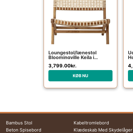
Loungestol/lænestol
U
Bloomingville Keila i
Ho
naturteak og flettet rattan –
po
3,799.00
kr.
4
dansk design H78xB65 cm
hy
st
KØB NU
Bambus Stol
Kabeltromlebord
Beton Spisebord
Klædeskab Med Skydelåger