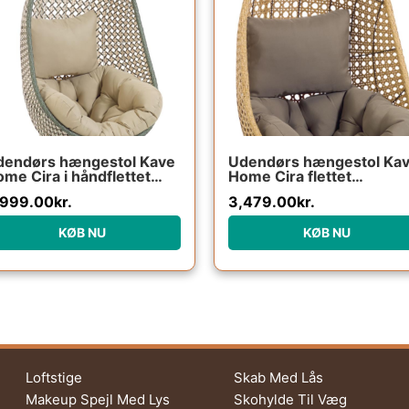
dendørs hængestol Kave
Udendørs hængestol Ka
me Cira i håndflettet
Home Cira flettet
lyrattan med beige
polyrattan natur/grøn m
,999.00
kr.
3,479.00
kr.
nder og pulverlakeret
pude vejrbestandig
ålstativ
KØB NU
KØB NU
Loftstige
Skab Med Lås
Makeup Spejl Med Lys
Skohylde Til Væg